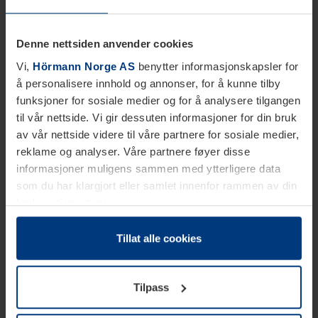
Denne nettsiden anvender cookies
Vi,
Hörmann Norge AS
benytter informasjonskapsler for
å personalisere innhold og annonser, for å kunne tilby
funksjoner for sosiale medier og for å analysere tilgangen
til vår nettside. Vi gir dessuten informasjoner for din bruk
av vår nettside videre til våre partnere for sosiale medier,
reklame og analyser. Våre partnere føyer disse
informasjoner muligens sammen med ytterligere data
som du har klargjort eller samlet innenfor rammen av din
bruk av tjenestene.
Etter loven kan vi lagre informasjonskapsler på din
datamaskin, hvis disse er absolutt nødvendig for drift av
Tillat alle cookies
denne siden. For alle andre typer informasjonskapsler
trenger vi din tillatelse. Du kan når som helst endre eller
Tilpass
tilbakekalle ditt samtykke i forklaringen av
informasjonskapselen på siden
Personvernerklæring
på