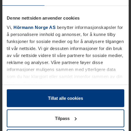
Denne nettsiden anvender cookies
Vi,
Hörmann Norge AS
benytter informasjonskapsler for
å personalisere innhold og annonser, for å kunne tilby
funksjoner for sosiale medier og for å analysere tilgangen
til vår nettside. Vi gir dessuten informasjoner for din bruk
av vår nettside videre til våre partnere for sosiale medier,
reklame og analyser. Våre partnere føyer disse
informasjoner muligens sammen med ytterligere data
som du har klargjort eller samlet innenfor rammen av din
bruk av tjenestene.
Etter loven kan vi lagre informasjonskapsler på din
datamaskin, hvis disse er absolutt nødvendig for drift av
Tillat alle cookies
denne siden. For alle andre typer informasjonskapsler
trenger vi din tillatelse. Du kan når som helst endre eller
Tilpass
tilbakekalle ditt samtykke i forklaringen av
informasjonskapselen på siden
Personvernerklæring
på