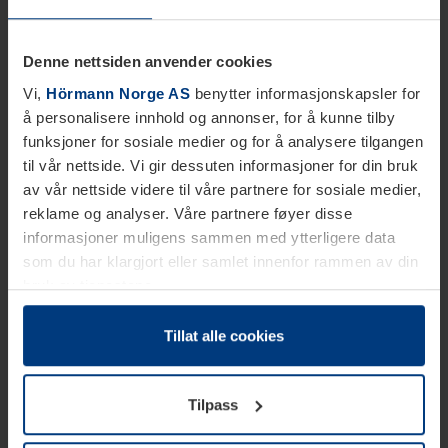
Denne nettsiden anvender cookies
Vi,
Hörmann Norge AS
benytter informasjonskapsler for
å personalisere innhold og annonser, for å kunne tilby
funksjoner for sosiale medier og for å analysere tilgangen
til vår nettside. Vi gir dessuten informasjoner for din bruk
av vår nettside videre til våre partnere for sosiale medier,
reklame og analyser. Våre partnere føyer disse
informasjoner muligens sammen med ytterligere data
som du har klargjort eller samlet innenfor rammen av din
bruk av tjenestene.
Etter loven kan vi lagre informasjonskapsler på din
datamaskin, hvis disse er absolutt nødvendig for drift av
Tillat alle cookies
denne siden. For alle andre typer informasjonskapsler
trenger vi din tillatelse. Du kan når som helst endre eller
Tilpass
tilbakekalle ditt samtykke i forklaringen av
informasjonskapselen på siden
Personvernerklæring
på