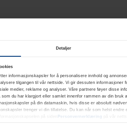
Detaljer
ookies
ter informasjonskapsler for å personalisere innhold og annonser,
alysere tilgangen til vår nettside. Vi gir dessuten informasjoner f
sosiale medier, reklame og analyser. Våre partnere føyer disse i
som du har klargjort eller samlet innenfor rammen av din bruk 
rmasjonskapsler på din datamaskin, hvis disse er absolutt nødvend
onskapsler trenger vi din tillatelse. Du kan når som helst endre ell
nformasjonskapselen på siden
Personvernerklæring
på vår netts