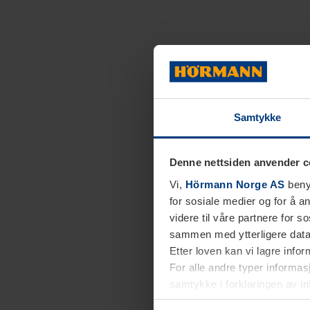
Samtykke
Denne nettsiden anvender c
Vi,
Hörmann Norge AS
benyt
for sosiale medier og for å an
videre til våre partnere for 
sammen med ytterligere data 
Etter loven kan vi lagre info
For alle andre typer informasj
samtykke i forklaringen av i