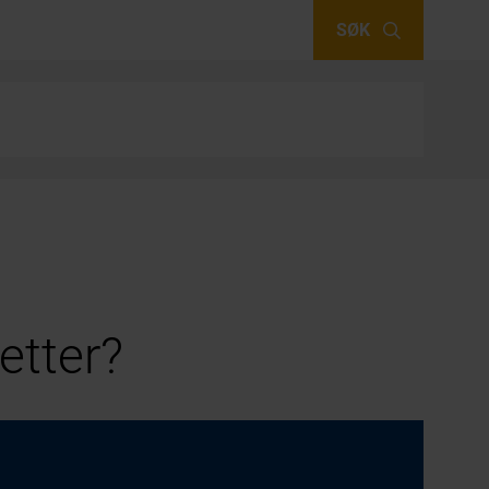
SØK
etter?