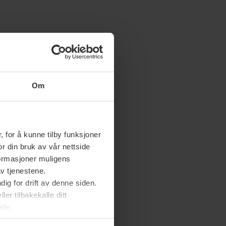
Om
 for å kunne tilby funksjoner
or din bruk av vår nettside
nformasjoner muligens
av tjenestene.
ig for drift av denne siden.
er tilbakekalle ditt
ide.