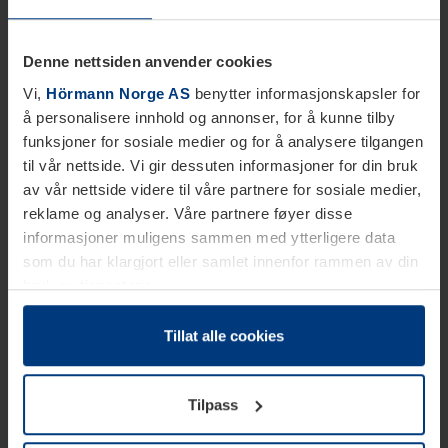
Denne nettsiden anvender cookies
Vi,
Hörmann Norge AS
benytter informasjonskapsler for
å personalisere innhold og annonser, for å kunne tilby
funksjoner for sosiale medier og for å analysere tilgangen
til vår nettside. Vi gir dessuten informasjoner for din bruk
av vår nettside videre til våre partnere for sosiale medier,
reklame og analyser. Våre partnere føyer disse
informasjoner muligens sammen med ytterligere data
som du har klargjort eller samlet innenfor rammen av din
bruk av tjenestene.
Etter loven kan vi lagre informasjonskapsler på din
datamaskin, hvis disse er absolutt nødvendig for drift av
Tillat alle cookies
denne siden. For alle andre typer informasjonskapsler
trenger vi din tillatelse. Du kan når som helst endre eller
Tilpass
tilbakekalle ditt samtykke i forklaringen av
informasjonskapselen på siden
Personvernerklæring
på