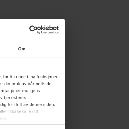
Om
 for å kunne tilby funksjoner
or din bruk av vår nettside
nformasjoner muligens
av tjenestene.
ig for drift av denne siden.
er tilbakekalle ditt
ide.