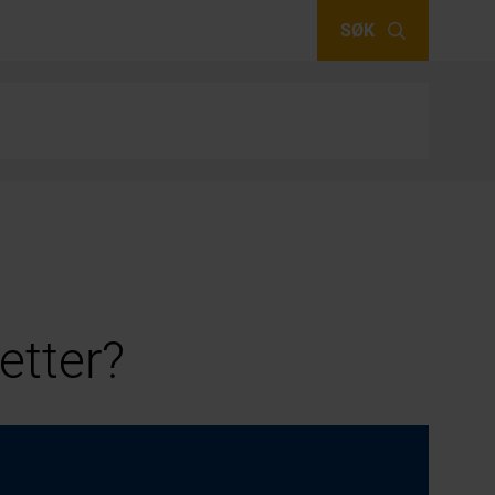
SØK
etter?