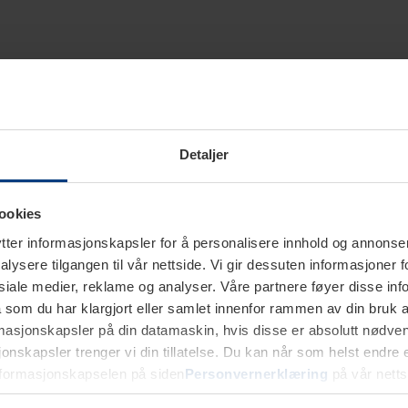
Detaljer
ookies
ter informasjonskapsler for å personalisere innhold og annonser,
alysere tilgangen til vår nettside. Vi gir dessuten informasjoner f
sosiale medier, reklame og analyser. Våre partnere føyer disse i
som du har klargjort eller samlet innenfor rammen av din bruk 
rmasjonskapsler på din datamaskin, hvis disse er absolutt nødvend
onskapsler trenger vi din tillatelse. Du kan når som helst endre ell
nformasjonskapselen på siden
Personvernerklæring
på vår netts