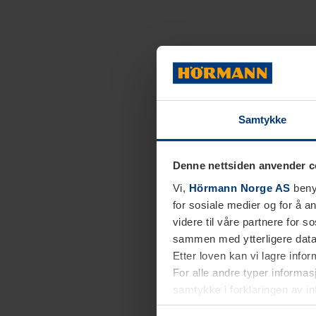
Samtykke
Denne nettsiden anvender c
Vi,
Hörmann Norge AS
benyt
for sosiale medier og for å an
videre til våre partnere for 
sammen med ytterligere data 
Etter loven kan vi lagre info
For alle andre typer informasj
samtykke i forklaringen av i