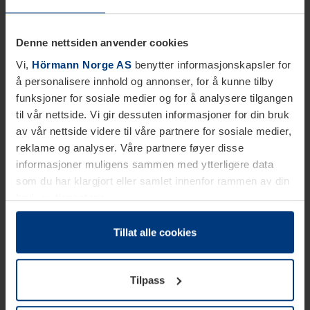
Denne nettsiden anvender cookies
Vi,
Hörmann Norge AS
benytter informasjonskapsler for
å personalisere innhold og annonser, for å kunne tilby
funksjoner for sosiale medier og for å analysere tilgangen
til vår nettside. Vi gir dessuten informasjoner for din bruk
av vår nettside videre til våre partnere for sosiale medier,
reklame og analyser. Våre partnere føyer disse
informasjoner muligens sammen med ytterligere data
som du har klargjort eller samlet innenfor rammen av din
bruk av tjenestene.
Etter loven kan vi lagre informasjonskapsler på din
datamaskin, hvis disse er absolutt nødvendig for drift av
Tillat alle cookies
denne siden. For alle andre typer informasjonskapsler
trenger vi din tillatelse. Du kan når som helst endre eller
Tilpass
tilbakekalle ditt samtykke i forklaringen av
informasjonskapselen på siden
Personvernerklæring
på