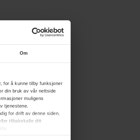
Om
 for å kunne tilby funksjoner
or din bruk av vår nettside
nformasjoner muligens
av tjenestene.
ig for drift av denne siden.
er tilbakekalle ditt
ide.