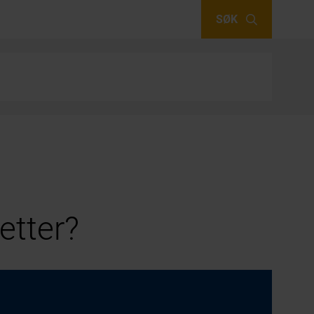
SØK
etter?