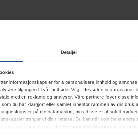
Detaljer
ookies
ter informasjonskapsler for å personalisere innhold og annonser,
alysere tilgangen til vår nettside. Vi gir dessuten informasjoner f
sosiale medier, reklame og analyser. Våre partnere føyer disse i
som du har klargjort eller samlet innenfor rammen av din bruk 
rmasjonskapsler på din datamaskin, hvis disse er absolutt nødvend
onskapsler trenger vi din tillatelse. Du kan når som helst endre ell
nformasjonskapselen på siden
Personvernerklæring
på vår netts