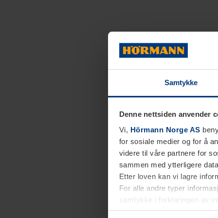
Samtykke
Denne nettsiden anvender c
Vi,
Hörmann Norge AS
benyt
for sosiale medier og for å an
videre til våre partnere for 
sammen med ytterligere data 
Etter loven kan vi lagre info
For alle andre typer informasj
samtykke i forklaringen av i