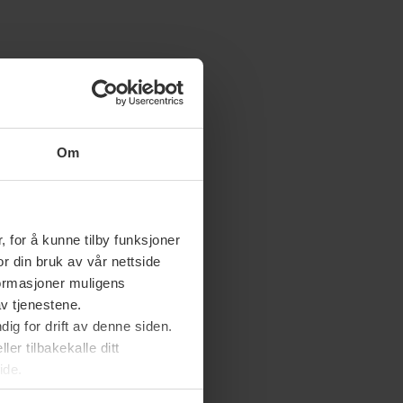
Om
 for å kunne tilby funksjoner
or din bruk av vår nettside
nformasjoner muligens
av tjenestene.
ig for drift av denne siden.
er tilbakekalle ditt
ide.