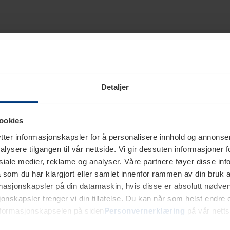
Detaljer
ookies
ter informasjonskapsler for å personalisere innhold og annonser,
alysere tilgangen til vår nettside. Vi gir dessuten informasjoner f
sosiale medier, reklame og analyser. Våre partnere føyer disse i
som du har klargjort eller samlet innenfor rammen av din bruk 
rmasjonskapsler på din datamaskin, hvis disse er absolutt nødvend
onskapsler trenger vi din tillatelse. Du kan når som helst endre ell
nformasjonskapselen på siden
Personvernerklæring
på vår netts