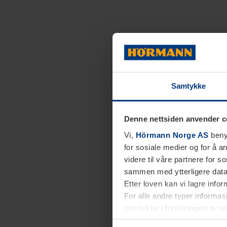
Samtykke
Denne nettsiden anvender c
Vi,
Hörmann Norge AS
benyt
for sosiale medier og for å an
videre til våre partnere for 
sammen med ytterligere data 
Etter loven kan vi lagre info
For alle andre typer informasj
samtykke i forklaringen av i