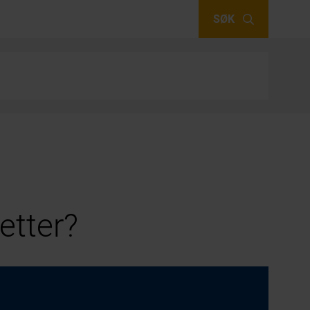
SØK
etter?