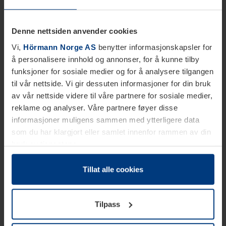
Denne nettsiden anvender cookies
Vi,
Hörmann Norge AS
benytter informasjonskapsler for
å personalisere innhold og annonser, for å kunne tilby
funksjoner for sosiale medier og for å analysere tilgangen
til vår nettside. Vi gir dessuten informasjoner for din bruk
av vår nettside videre til våre partnere for sosiale medier,
reklame og analyser. Våre partnere føyer disse
informasjoner muligens sammen med ytterligere data
som du har klargjort eller samlet innenfor rammen av din
bruk av tjenestene.
Etter loven kan vi lagre informasjonskapsler på din
datamaskin, hvis disse er absolutt nødvendig for drift av
Tillat alle cookies
denne siden. For alle andre typer informasjonskapsler
trenger vi din tillatelse. Du kan når som helst endre eller
Tilpass
tilbakekalle ditt samtykke i forklaringen av
informasjonskapselen på siden
Personvernerklæring
på