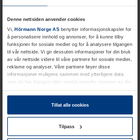
Denne nettsiden anvender cookies
Vi,
Hörmann Norge AS
benytter informasjonskapsler for
å personalisere innhold og annonser, for å kunne tilby
funksjoner for sosiale medier og for å analysere tilgangen
til vår nettside. Vi gir dessuten informasjoner for din bruk
av vår nettside videre til våre partnere for sosiale medier,
reklame og analyser. Våre partnere føyer disse
informasjoner muligens sammen med ytterligere data
som du har klargjort eller samlet innenfor rammen av din
bruk av tjenestene.
Etter loven kan vi lagre informasjonskapsler på din
datamaskin, hvis disse er absolutt nødvendig for drift av
Tillat alle cookies
denne siden. For alle andre typer informasjonskapsler
trenger vi din tillatelse. Du kan når som helst endre eller
Tilpass
tilbakekalle ditt samtykke i forklaringen av
informasjonskapselen på siden
Personvernerklæring
på