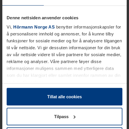
Denne nettsiden anvender cookies
Vi,
Hörmann Norge AS
benytter informasjonskapsler for
å personalisere innhold og annonser, for å kunne tilby
funksjoner for sosiale medier og for å analysere tilgangen
til vår nettside. Vi gir dessuten informasjoner for din bruk
av vår nettside videre til våre partnere for sosiale medier,
reklame og analyser. Våre partnere føyer disse
informasjoner muligens sammen med ytterligere data
som du har klargjort eller samlet innenfor rammen av din
bruk av tjenestene.
Etter loven kan vi lagre informasjonskapsler på din
datamaskin, hvis disse er absolutt nødvendig for drift av
Tillat alle cookies
denne siden. For alle andre typer informasjonskapsler
trenger vi din tillatelse. Du kan når som helst endre eller
Tilpass
tilbakekalle ditt samtykke i forklaringen av
informasjonskapselen på siden
Personvernerklæring
på