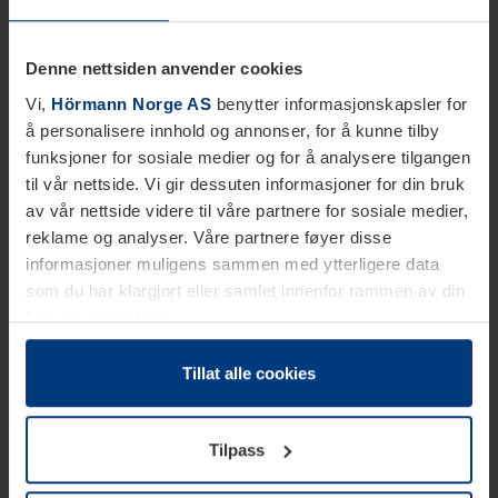
Denne nettsiden anvender cookies
Vi,
Hörmann Norge AS
benytter informasjonskapsler for
å personalisere innhold og annonser, for å kunne tilby
funksjoner for sosiale medier og for å analysere tilgangen
til vår nettside. Vi gir dessuten informasjoner for din bruk
av vår nettside videre til våre partnere for sosiale medier,
reklame og analyser. Våre partnere føyer disse
informasjoner muligens sammen med ytterligere data
som du har klargjort eller samlet innenfor rammen av din
bruk av tjenestene.
Etter loven kan vi lagre informasjonskapsler på din
datamaskin, hvis disse er absolutt nødvendig for drift av
Tillat alle cookies
denne siden. For alle andre typer informasjonskapsler
trenger vi din tillatelse. Du kan når som helst endre eller
Tilpass
tilbakekalle ditt samtykke i forklaringen av
informasjonskapselen på siden
Personvernerklæring
på