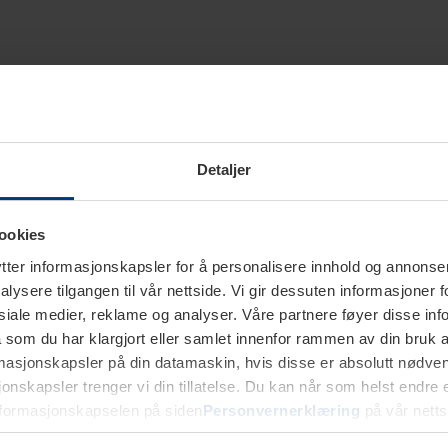
Detaljer
ookies
ter informasjonskapsler for å personalisere innhold og annonser,
alysere tilgangen til vår nettside. Vi gir dessuten informasjoner f
sosiale medier, reklame og analyser. Våre partnere føyer disse i
som du har klargjort eller samlet innenfor rammen av din bruk 
rmasjonskapsler på din datamaskin, hvis disse er absolutt nødvend
onskapsler trenger vi din tillatelse. Du kan når som helst endre ell
nformasjonskapselen på siden
Personvernerklæring
på vår netts