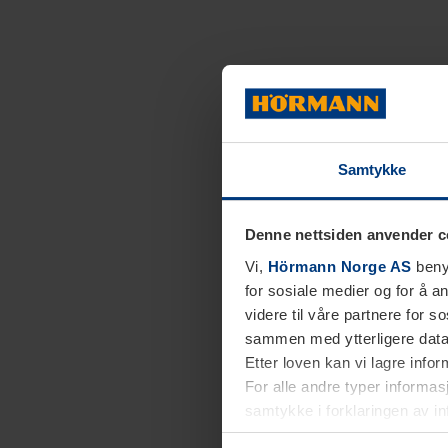
Samtykke
Denne nettsiden anvender c
Vi,
Hörmann Norge AS
benyt
for sosiale medier og for å an
videre til våre partnere for 
sammen med ytterligere data 
Etter loven kan vi lagre info
For alle andre typer informasj
samtykke i forklaringen av i