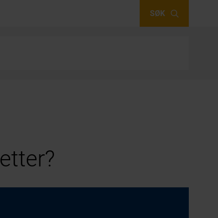
SØK
etter?