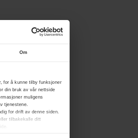
Om
 for å kunne tilby funksjoner
or din bruk av vår nettside
nformasjoner muligens
av tjenestene.
ig for drift av denne siden.
er tilbakekalle ditt
ide.