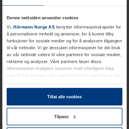
Denne nettsiden anvender cookies
Vi,
Hörmann Norge AS
benytter informasjonskapsler for
å personalisere innhold og annonser, for å kunne tilby
funksjoner for sosiale medier og for å analysere tilgangen
til vår nettside. Vi gir dessuten informasjoner for din bruk
av vår nettside videre til våre partnere for sosiale medier,
reklame og analyser. Våre partnere føyer disse
informasjoner muligens sammen med ytterligere data
som du har klargjort eller samlet innenfor rammen av din
bruk av tjenestene.
Etter loven kan vi lagre informasjonskapsler på din
datamaskin, hvis disse er absolutt nødvendig for drift av
Tillat alle cookies
denne siden. For alle andre typer informasjonskapsler
trenger vi din tillatelse. Du kan når som helst endre eller
Tilpass
tilbakekalle ditt samtykke i forklaringen av
informasjonskapselen på siden
Personvernerklæring
på