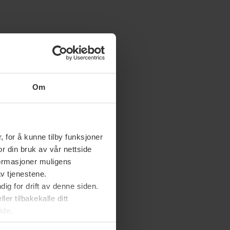
Om
 for å kunne tilby funksjoner
or din bruk av vår nettside
nformasjoner muligens
av tjenestene.
ig for drift av denne siden.
er tilbakekalle ditt
ide.