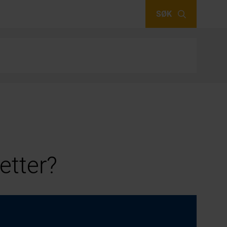
SØK
etter?