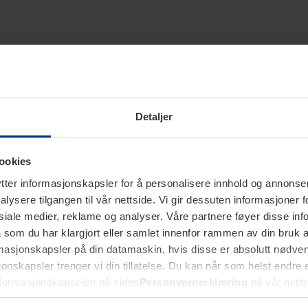
Detaljer
ookies
ter informasjonskapsler for å personalisere innhold og annonser,
alysere tilgangen til vår nettside. Vi gir dessuten informasjoner f
sosiale medier, reklame og analyser. Våre partnere føyer disse i
som du har klargjort eller samlet innenfor rammen av din bruk 
rmasjonskapsler på din datamaskin, hvis disse er absolutt nødvend
onskapsler trenger vi din tillatelse. Du kan når som helst endre ell
nformasjonskapselen på siden
Personvernerklæring
på vår netts