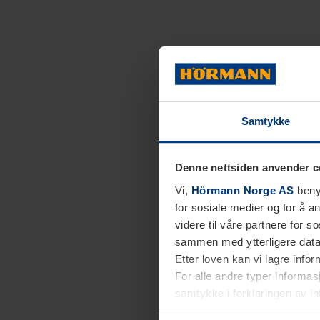
Samtykke
Denne nettsiden anvender c
Vi,
Hörmann Norge AS
benyt
for sosiale medier og for å an
videre til våre partnere for 
sammen med ytterligere data 
Etter loven kan vi lagre info
For alle andre typer informasj
samtykke i forklaringen av i