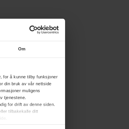
Om
 for å kunne tilby funksjoner
or din bruk av vår nettside
nformasjoner muligens
av tjenestene.
ig for drift av denne siden.
er tilbakekalle ditt
ide.