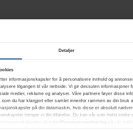
Detaljer
ookies
ter informasjonskapsler for å personalisere innhold og annonser,
alysere tilgangen til vår nettside. Vi gir dessuten informasjoner f
sosiale medier, reklame og analyser. Våre partnere føyer disse i
som du har klargjort eller samlet innenfor rammen av din bruk 
rmasjonskapsler på din datamaskin, hvis disse er absolutt nødvend
onskapsler trenger vi din tillatelse. Du kan når som helst endre ell
nformasjonskapselen på siden
Personvernerklæring
på vår netts