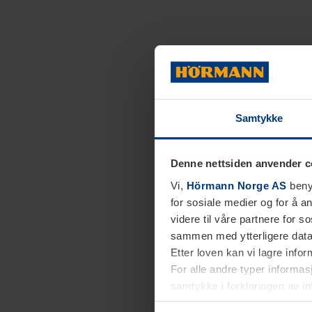
Samtykke
Denne nettsiden anvender c
Vi,
Hörmann Norge AS
benyt
for sosiale medier og for å an
videre til våre partnere for 
sammen med ytterligere data 
Etter loven kan vi lagre info
For alle andre typer informasj
samtykke i forklaringen av i