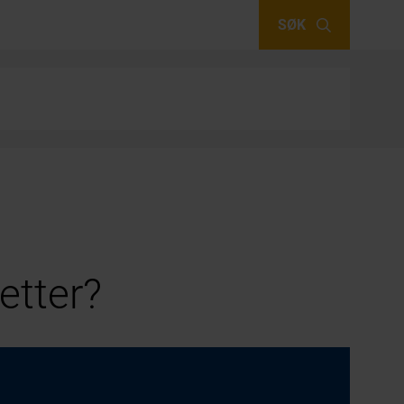
SØK
etter?