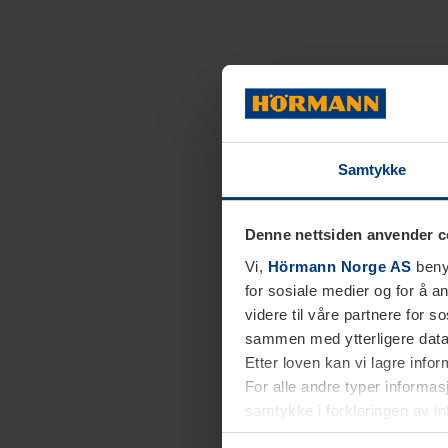
Samtykke
Denne nettsiden anvender c
Vi,
Hörmann Norge AS
benyt
for sosiale medier og for å an
videre til våre partnere for 
sammen med ytterligere data 
Etter loven kan vi lagre info
For alle andre typer informasj
samtykke i forklaringen av i