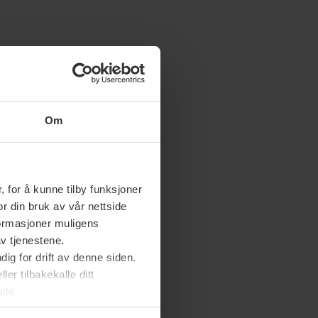
Om
 for å kunne tilby funksjoner
or din bruk av vår nettside
nformasjoner muligens
av tjenestene.
ig for drift av denne siden.
er tilbakekalle ditt
ide.