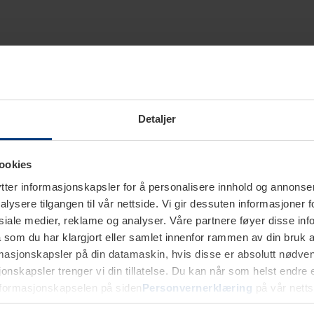
Detaljer
ookies
ter informasjonskapsler for å personalisere innhold og annonser,
alysere tilgangen til vår nettside. Vi gir dessuten informasjoner f
sosiale medier, reklame og analyser. Våre partnere føyer disse i
som du har klargjort eller samlet innenfor rammen av din bruk 
rmasjonskapsler på din datamaskin, hvis disse er absolutt nødvend
onskapsler trenger vi din tillatelse. Du kan når som helst endre ell
nformasjonskapselen på siden
Personvernerklæring
på vår netts