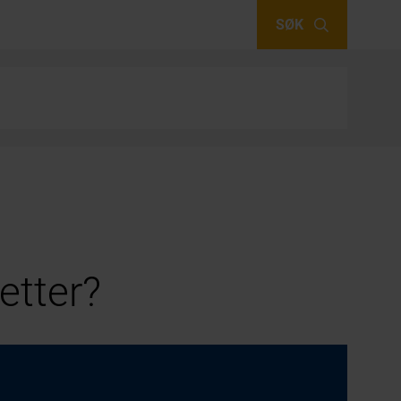
SØK
etter?