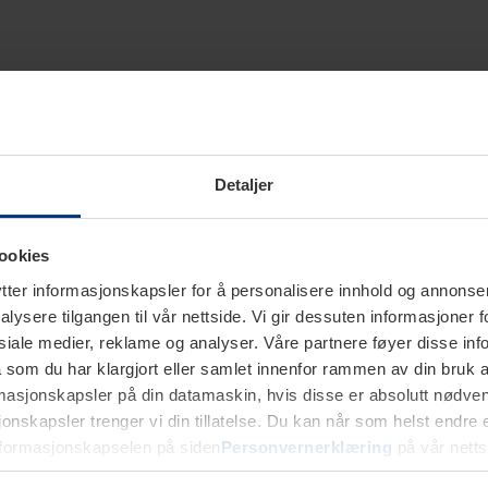
Detaljer
ookies
ter informasjonskapsler for å personalisere innhold og annonser,
alysere tilgangen til vår nettside. Vi gir dessuten informasjoner f
sosiale medier, reklame og analyser. Våre partnere føyer disse i
som du har klargjort eller samlet innenfor rammen av din bruk 
rmasjonskapsler på din datamaskin, hvis disse er absolutt nødvend
onskapsler trenger vi din tillatelse. Du kan når som helst endre ell
nformasjonskapselen på siden
Personvernerklæring
på vår netts