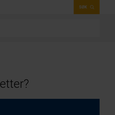
SØK
etter?