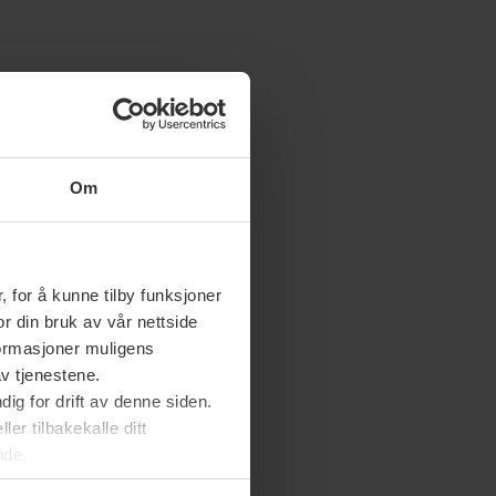
Om
 for å kunne tilby funksjoner
or din bruk av vår nettside
nformasjoner muligens
av tjenestene.
ig for drift av denne siden.
er tilbakekalle ditt
ide.