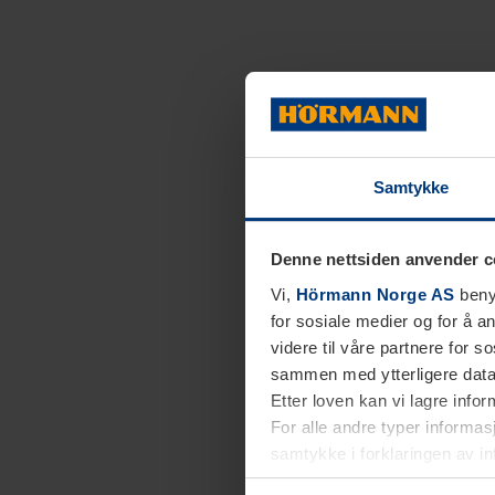
Samtykke
Denne nettsiden anvender c
Vi,
Hörmann Norge AS
benyt
for sosiale medier og for å an
videre til våre partnere for 
sammen med ytterligere data 
Etter loven kan vi lagre info
For alle andre typer informasj
samtykke i forklaringen av i