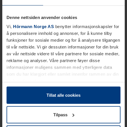
Denne nettsiden anvender cookies
Vi,
Hörmann Norge AS
benytter informasjonskapsler for
å personalisere innhold og annonser, for å kunne tilby
funksjoner for sosiale medier og for å analysere tilgangen
til vår nettside. Vi gir dessuten informasjoner for din bruk
av vår nettside videre til våre partnere for sosiale medier,
reklame og analyser. Våre partnere føyer disse
informasjoner muligens sammen med ytterligere data
som du har klargjort eller samlet innenfor rammen av din
bruk av tjenestene.
Etter loven kan vi lagre informasjonskapsler på din
datamaskin, hvis disse er absolutt nødvendig for drift av
Tillat alle cookies
denne siden. For alle andre typer informasjonskapsler
trenger vi din tillatelse. Du kan når som helst endre eller
Tilpass
tilbakekalle ditt samtykke i forklaringen av
informasjonskapselen på siden
Personvernerklæring
på