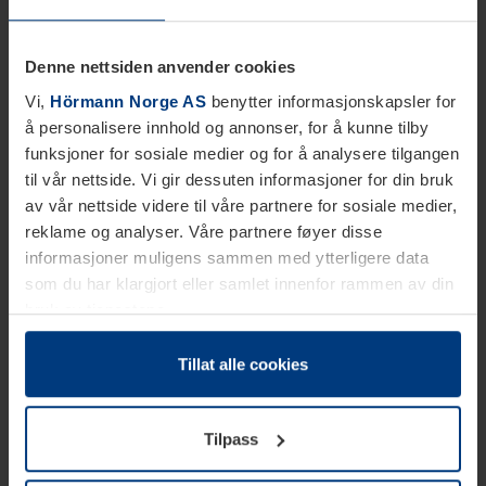
Denne nettsiden anvender cookies
Vi,
Hörmann Norge AS
benytter informasjonskapsler for
å personalisere innhold og annonser, for å kunne tilby
funksjoner for sosiale medier og for å analysere tilgangen
til vår nettside. Vi gir dessuten informasjoner for din bruk
av vår nettside videre til våre partnere for sosiale medier,
reklame og analyser. Våre partnere føyer disse
informasjoner muligens sammen med ytterligere data
som du har klargjort eller samlet innenfor rammen av din
bruk av tjenestene.
Etter loven kan vi lagre informasjonskapsler på din
datamaskin, hvis disse er absolutt nødvendig for drift av
Tillat alle cookies
denne siden. For alle andre typer informasjonskapsler
trenger vi din tillatelse. Du kan når som helst endre eller
Tilpass
tilbakekalle ditt samtykke i forklaringen av
informasjonskapselen på siden
Personvernerklæring
på