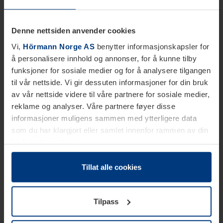
Denne nettsiden anvender cookies
Vi,
Hörmann Norge AS
benytter informasjonskapsler for
å personalisere innhold og annonser, for å kunne tilby
funksjoner for sosiale medier og for å analysere tilgangen
til vår nettside. Vi gir dessuten informasjoner for din bruk
av vår nettside videre til våre partnere for sosiale medier,
reklame og analyser. Våre partnere føyer disse
informasjoner muligens sammen med ytterligere data
som du har klargjort eller samlet innenfor rammen av din
bruk av tjenestene.
Etter loven kan vi lagre informasjonskapsler på din
datamaskin, hvis disse er absolutt nødvendig for drift av
Tillat alle cookies
denne siden. For alle andre typer informasjonskapsler
trenger vi din tillatelse. Du kan når som helst endre eller
Tilpass
tilbakekalle ditt samtykke i forklaringen av
informasjonskapselen på siden
Personvernerklæring
på