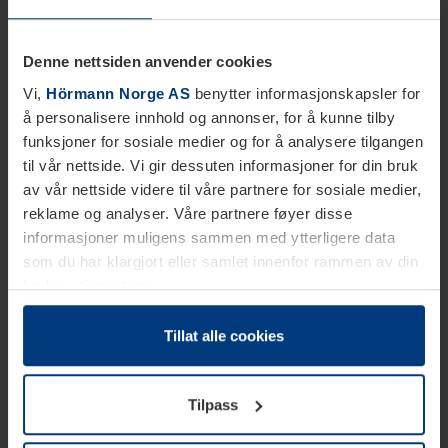
Denne nettsiden anvender cookies
Vi,
Hörmann Norge AS
benytter informasjonskapsler for
å personalisere innhold og annonser, for å kunne tilby
funksjoner for sosiale medier og for å analysere tilgangen
til vår nettside. Vi gir dessuten informasjoner for din bruk
av vår nettside videre til våre partnere for sosiale medier,
reklame og analyser. Våre partnere føyer disse
informasjoner muligens sammen med ytterligere data
som du har klargjort eller samlet innenfor rammen av din
bruk av tjenestene.
Etter loven kan vi lagre informasjonskapsler på din
datamaskin, hvis disse er absolutt nødvendig for drift av
Tillat alle cookies
denne siden. For alle andre typer informasjonskapsler
trenger vi din tillatelse. Du kan når som helst endre eller
Tilpass
tilbakekalle ditt samtykke i forklaringen av
informasjonskapselen på siden
Personvernerklæring
på