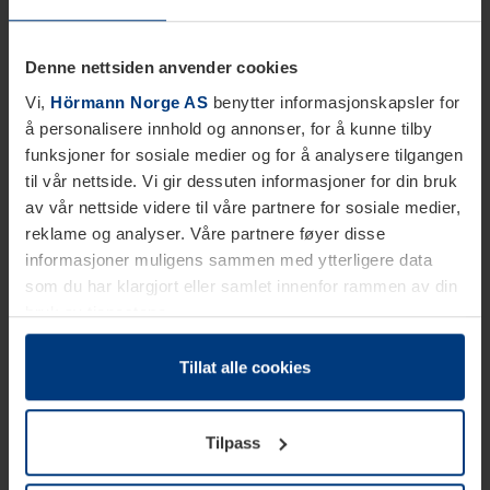
Denne nettsiden anvender cookies
Vi,
Hörmann Norge AS
benytter informasjonskapsler for
å personalisere innhold og annonser, for å kunne tilby
funksjoner for sosiale medier og for å analysere tilgangen
til vår nettside. Vi gir dessuten informasjoner for din bruk
av vår nettside videre til våre partnere for sosiale medier,
reklame og analyser. Våre partnere føyer disse
informasjoner muligens sammen med ytterligere data
som du har klargjort eller samlet innenfor rammen av din
bruk av tjenestene.
Etter loven kan vi lagre informasjonskapsler på din
datamaskin, hvis disse er absolutt nødvendig for drift av
Tillat alle cookies
denne siden. For alle andre typer informasjonskapsler
trenger vi din tillatelse. Du kan når som helst endre eller
Tilpass
tilbakekalle ditt samtykke i forklaringen av
informasjonskapselen på siden
Personvernerklæring
på