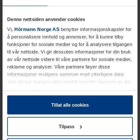
Denne nettsiden anvender cookies
Vi,
Hörmann Norge AS
benytter informasjonskapsler for
å personalisere innhold og annonser, for å kunne tilby
funksjoner for sosiale medier og for å analysere tilgangen
til vår nettside. Vi gir dessuten informasjoner for din bruk
av vår nettside videre til våre partnere for sosiale medier,
reklame og analyser. Våre partnere føyer disse
informasjoner muligens sammen med ytterligere data
som du har klargjort eller samlet innenfor rammen av din
bruk av tjenestene.
Etter loven kan vi lagre informasjonskapsler på din
datamaskin, hvis disse er absolutt nødvendig for drift av
Tillat alle cookies
denne siden. For alle andre typer informasjonskapsler
trenger vi din tillatelse. Du kan når som helst endre eller
Tilpass
tilbakekalle ditt samtykke i forklaringen av
informasjonskapselen på siden
Personvernerklæring
på