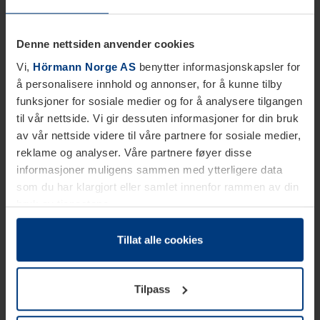
Denne nettsiden anvender cookies
Vi,
Hörmann Norge AS
benytter informasjonskapsler for
å personalisere innhold og annonser, for å kunne tilby
funksjoner for sosiale medier og for å analysere tilgangen
til vår nettside. Vi gir dessuten informasjoner for din bruk
av vår nettside videre til våre partnere for sosiale medier,
reklame og analyser. Våre partnere føyer disse
informasjoner muligens sammen med ytterligere data
som du har klargjort eller samlet innenfor rammen av din
bruk av tjenestene.
Etter loven kan vi lagre informasjonskapsler på din
datamaskin, hvis disse er absolutt nødvendig for drift av
Tillat alle cookies
denne siden. For alle andre typer informasjonskapsler
trenger vi din tillatelse. Du kan når som helst endre eller
Tilpass
tilbakekalle ditt samtykke i forklaringen av
informasjonskapselen på siden
Personvernerklæring
på