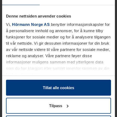
Denne nettsiden anvender cookies
Vi,
Hörmann Norge AS
benytter informasjonskapsler for
å personalisere innhold og annonser, for å kunne tilby
funksjoner for sosiale medier og for å analysere tilgangen
til vår nettside. Vi gir dessuten informasjoner for din bruk
av vår nettside videre til våre partnere for sosiale medier,
reklame og analyser. Våre partnere føyer disse
informasjoner muligens sammen med ytterligere data
som du har klargjort eller samlet innenfor rammen av din
bruk av tjenestene.
Etter loven kan vi lagre informasjonskapsler på din
datamaskin, hvis disse er absolutt nødvendig for drift av
Tillat alle cookies
denne siden. For alle andre typer informasjonskapsler
trenger vi din tillatelse. Du kan når som helst endre eller
Tilpass
tilbakekalle ditt samtykke i forklaringen av
informasjonskapselen på siden
Personvernerklæring
på