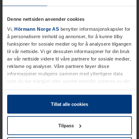
Denne nettsiden anvender cookies
Vi,
Hörmann Norge AS
benytter informasjonskapsler for
å personalisere innhold og annonser, for å kunne tilby
funksjoner for sosiale medier og for å analysere tilgangen
til vår nettside. Vi gir dessuten informasjoner for din bruk
av vår nettside videre til våre partnere for sosiale medier,
reklame og analyser. Våre partnere føyer disse
informasjoner muligens sammen med ytterligere data
som du har klargjort eller samlet innenfor rammen av din
bruk av tjenestene.
Etter loven kan vi lagre informasjonskapsler på din
datamaskin, hvis disse er absolutt nødvendig for drift av
Tillat alle cookies
denne siden. For alle andre typer informasjonskapsler
trenger vi din tillatelse. Du kan når som helst endre eller
Tilpass
tilbakekalle ditt samtykke i forklaringen av
informasjonskapselen på siden
Personvernerklæring
på