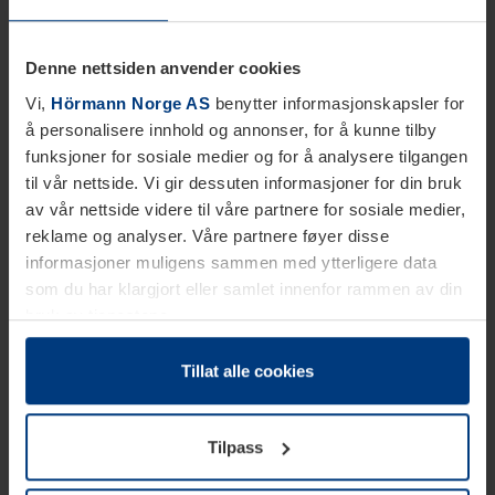
Denne nettsiden anvender cookies
Vi,
Hörmann Norge AS
benytter informasjonskapsler for
å personalisere innhold og annonser, for å kunne tilby
funksjoner for sosiale medier og for å analysere tilgangen
til vår nettside. Vi gir dessuten informasjoner for din bruk
av vår nettside videre til våre partnere for sosiale medier,
reklame og analyser. Våre partnere føyer disse
informasjoner muligens sammen med ytterligere data
som du har klargjort eller samlet innenfor rammen av din
bruk av tjenestene.
Etter loven kan vi lagre informasjonskapsler på din
datamaskin, hvis disse er absolutt nødvendig for drift av
Tillat alle cookies
denne siden. For alle andre typer informasjonskapsler
trenger vi din tillatelse. Du kan når som helst endre eller
Tilpass
tilbakekalle ditt samtykke i forklaringen av
informasjonskapselen på siden
Personvernerklæring
på