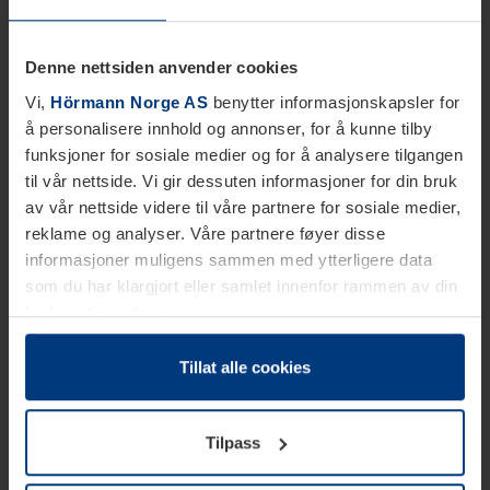
Denne nettsiden anvender cookies
Vi,
Hörmann Norge AS
benytter informasjonskapsler for
å personalisere innhold og annonser, for å kunne tilby
funksjoner for sosiale medier og for å analysere tilgangen
til vår nettside. Vi gir dessuten informasjoner for din bruk
av vår nettside videre til våre partnere for sosiale medier,
reklame og analyser. Våre partnere føyer disse
informasjoner muligens sammen med ytterligere data
som du har klargjort eller samlet innenfor rammen av din
bruk av tjenestene.
Etter loven kan vi lagre informasjonskapsler på din
datamaskin, hvis disse er absolutt nødvendig for drift av
Tillat alle cookies
denne siden. For alle andre typer informasjonskapsler
trenger vi din tillatelse. Du kan når som helst endre eller
Tilpass
tilbakekalle ditt samtykke i forklaringen av
informasjonskapselen på siden
Personvernerklæring
på