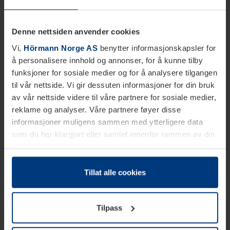
Denne nettsiden anvender cookies
Vi,
Hörmann Norge AS
benytter informasjonskapsler for
å personalisere innhold og annonser, for å kunne tilby
funksjoner for sosiale medier og for å analysere tilgangen
til vår nettside. Vi gir dessuten informasjoner for din bruk
av vår nettside videre til våre partnere for sosiale medier,
reklame og analyser. Våre partnere føyer disse
informasjoner muligens sammen med ytterligere data
som du har klargjort eller samlet innenfor rammen av din
bruk av tjenestene.
Etter loven kan vi lagre informasjonskapsler på din
datamaskin, hvis disse er absolutt nødvendig for drift av
Tillat alle cookies
denne siden. For alle andre typer informasjonskapsler
trenger vi din tillatelse. Du kan når som helst endre eller
Tilpass
tilbakekalle ditt samtykke i forklaringen av
informasjonskapselen på siden
Personvernerklæring
på