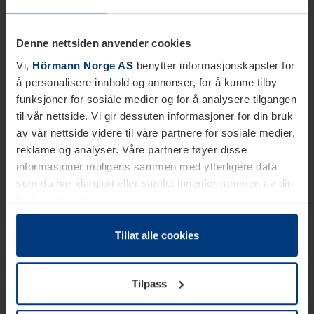
Denne nettsiden anvender cookies
Vi,
Hörmann Norge AS
benytter informasjonskapsler for
å personalisere innhold og annonser, for å kunne tilby
funksjoner for sosiale medier og for å analysere tilgangen
til vår nettside. Vi gir dessuten informasjoner for din bruk
av vår nettside videre til våre partnere for sosiale medier,
reklame og analyser. Våre partnere føyer disse
informasjoner muligens sammen med ytterligere data
som du har klargjort eller samlet innenfor rammen av din
bruk av tjenestene.
Etter loven kan vi lagre informasjonskapsler på din
datamaskin, hvis disse er absolutt nødvendig for drift av
Tillat alle cookies
denne siden. For alle andre typer informasjonskapsler
trenger vi din tillatelse. Du kan når som helst endre eller
Tilpass
tilbakekalle ditt samtykke i forklaringen av
informasjonskapselen på siden
Personvernerklæring
på