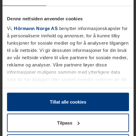
Denne nettsiden anvender cookies
Vi,
Hörmann Norge AS
benytter informasjonskapsler for
å personalisere innhold og annonser, for å kunne tilby
funksjoner for sosiale medier og for å analysere tilgangen
til vår nettside. Vi gir dessuten informasjoner for din bruk
av vår nettside videre til våre partnere for sosiale medier,
reklame og analyser. Våre partnere føyer disse
informasjoner muligens sammen med ytterligere data
som du har klargjort eller samlet innenfor rammen av din
bruk av tjenestene.
Etter loven kan vi lagre informasjonskapsler på din
datamaskin, hvis disse er absolutt nødvendig for drift av
Tillat alle cookies
denne siden. For alle andre typer informasjonskapsler
trenger vi din tillatelse. Du kan når som helst endre eller
Tilpass
tilbakekalle ditt samtykke i forklaringen av
informasjonskapselen på siden
Personvernerklæring
på