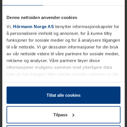
Denne nettsiden anvender cookies
Vi,
Hörmann Norge AS
benytter informasjonskapsler for
å personalisere innhold og annonser, for å kunne tilby
funksjoner for sosiale medier og for å analysere tilgangen
til vår nettside. Vi gir dessuten informasjoner for din bruk
av vår nettside videre til våre partnere for sosiale medier,
reklame og analyser. Våre partnere føyer disse
informasjoner muligens sammen med ytterligere data
som du har klargjort eller samlet innenfor rammen av din
bruk av tjenestene.
Etter loven kan vi lagre informasjonskapsler på din
datamaskin, hvis disse er absolutt nødvendig for drift av
Tillat alle cookies
denne siden. For alle andre typer informasjonskapsler
trenger vi din tillatelse. Du kan når som helst endre eller
Tilpass
tilbakekalle ditt samtykke i forklaringen av
informasjonskapselen på siden
Personvernerklæring
på