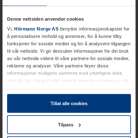
Denne nettsiden anvender cookies
Vi,
Hörmann Norge AS
benytter informasjonskapsler for
å personalisere innhold og annonser, for å kunne tilby
funksjoner for sosiale medier og for å analysere tilgangen
til vår nettside. Vi gir dessuten informasjoner for din bruk
av vår nettside videre til våre partnere for sosiale medier,
reklame og analyser. Våre partnere føyer disse
informasjoner muligens sammen med ytterligere data
som du har klargjort eller samlet innenfor rammen av din
bruk av tjenestene.
Etter loven kan vi lagre informasjonskapsler på din
datamaskin, hvis disse er absolutt nødvendig for drift av
Tillat alle cookies
denne siden. For alle andre typer informasjonskapsler
trenger vi din tillatelse. Du kan når som helst endre eller
Tilpass
tilbakekalle ditt samtykke i forklaringen av
informasjonskapselen på siden
Personvernerklæring
på