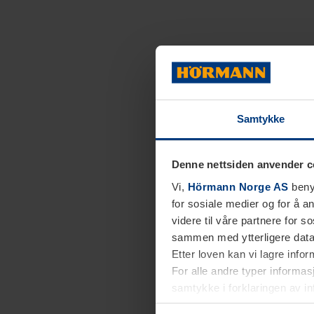
Samtykke
Denne nettsiden anvender c
Vi,
Hörmann Norge AS
benyt
for sosiale medier og for å an
videre til våre partnere for 
sammen med ytterligere data 
Etter loven kan vi lagre info
For alle andre typer informasj
samtykke i forklaringen av i