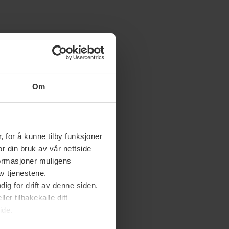
Om
 for å kunne tilby funksjoner
or din bruk av vår nettside
nformasjoner muligens
av tjenestene.
ig for drift av denne siden.
er tilbakekalle ditt
ide.