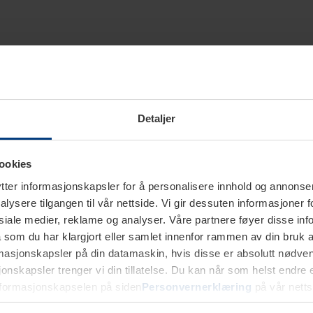
Detaljer
ookies
ter informasjonskapsler for å personalisere innhold og annonser,
alysere tilgangen til vår nettside. Vi gir dessuten informasjoner f
sosiale medier, reklame og analyser. Våre partnere føyer disse i
som du har klargjort eller samlet innenfor rammen av din bruk 
rmasjonskapsler på din datamaskin, hvis disse er absolutt nødvend
onskapsler trenger vi din tillatelse. Du kan når som helst endre ell
nformasjonskapselen på siden
Personvernerklæring
på vår netts