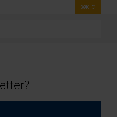
SØK
etter?