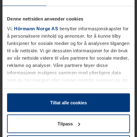
Denne nettsiden anvender cookies
Vi,
Hörmann Norge AS
benytter informasjonskapsler for
å personalisere innhold og annonser, for å kunne tilby
funksjoner for sosiale medier og for å analysere tilgangen
til vår nettside. Vi gir dessuten informasjoner for din bruk
av vår nettside videre til våre partnere for sosiale medier,
reklame og analyser. Våre partnere føyer disse
informasjoner muligens sammen med ytterligere data
som du har klargjort eller samlet innenfor rammen av din
bruk av tjenestene.
Etter loven kan vi lagre informasjonskapsler på din
datamaskin, hvis disse er absolutt nødvendig for drift av
Tillat alle cookies
denne siden. For alle andre typer informasjonskapsler
trenger vi din tillatelse. Du kan når som helst endre eller
Tilpass
tilbakekalle ditt samtykke i forklaringen av
informasjonskapselen på siden
Personvernerklæring
på