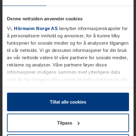
Denne nettsiden anvender cookies
Vi,
Hörmann Norge AS
benytter informasjonskapsler for
å personalisere innhold og annonser, for å kunne tilby
funksjoner for sosiale medier og for å analysere tilgangen
til vår nettside. Vi gir dessuten informasjoner for din bruk
av vår nettside videre til våre partnere for sosiale medier,
reklame og analyser. Våre partnere føyer disse
informasjoner muligens sammen med ytterligere data
som du har klargjort eller samlet innenfor rammen av din
bruk av tjenestene.
Etter loven kan vi lagre informasjonskapsler på din
datamaskin, hvis disse er absolutt nødvendig for drift av
Tillat alle cookies
denne siden. For alle andre typer informasjonskapsler
trenger vi din tillatelse. Du kan når som helst endre eller
Tilpass
tilbakekalle ditt samtykke i forklaringen av
informasjonskapselen på siden
Personvernerklæring
på