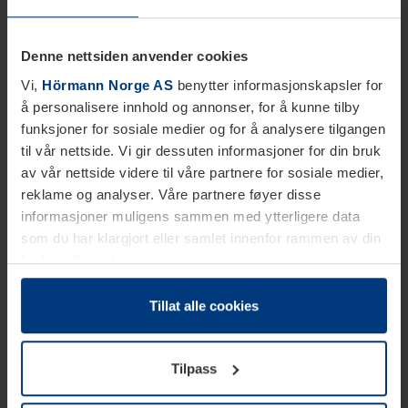
Denne nettsiden anvender cookies
Vi,
Hörmann Norge AS
benytter informasjonskapsler for
å personalisere innhold og annonser, for å kunne tilby
funksjoner for sosiale medier og for å analysere tilgangen
til vår nettside. Vi gir dessuten informasjoner for din bruk
av vår nettside videre til våre partnere for sosiale medier,
reklame og analyser. Våre partnere føyer disse
informasjoner muligens sammen med ytterligere data
som du har klargjort eller samlet innenfor rammen av din
bruk av tjenestene.
Etter loven kan vi lagre informasjonskapsler på din
datamaskin, hvis disse er absolutt nødvendig for drift av
Tillat alle cookies
denne siden. For alle andre typer informasjonskapsler
trenger vi din tillatelse. Du kan når som helst endre eller
Tilpass
tilbakekalle ditt samtykke i forklaringen av
informasjonskapselen på siden
Personvernerklæring
på