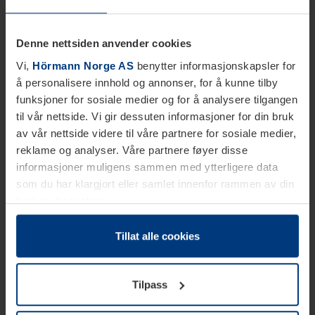
Denne nettsiden anvender cookies
Vi,
Hörmann Norge AS
benytter informasjonskapsler for
å personalisere innhold og annonser, for å kunne tilby
funksjoner for sosiale medier og for å analysere tilgangen
til vår nettside. Vi gir dessuten informasjoner for din bruk
av vår nettside videre til våre partnere for sosiale medier,
reklame og analyser. Våre partnere føyer disse
informasjoner muligens sammen med ytterligere data
som du har klargjort eller samlet innenfor rammen av din
bruk av tjenestene.
Etter loven kan vi lagre informasjonskapsler på din
datamaskin, hvis disse er absolutt nødvendig for drift av
Tillat alle cookies
denne siden. For alle andre typer informasjonskapsler
trenger vi din tillatelse. Du kan når som helst endre eller
Tilpass
tilbakekalle ditt samtykke i forklaringen av
informasjonskapselen på siden
Personvernerklæring
på