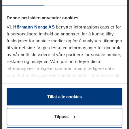
Denne nettsiden anvender cookies
Vi,
Hörmann Norge AS
benytter informasjonskapsler for
å personalisere innhold og annonser, for å kunne tilby
funksjoner for sosiale medier og for å analysere tilgangen
til vår nettside. Vi gir dessuten informasjoner for din bruk
av vår nettside videre til våre partnere for sosiale medier,
reklame og analyser. Våre partnere føyer disse
informasjoner muligens sammen med ytterligere data
som du har klargjort eller samlet innenfor rammen av din
bruk av tjenestene.
Etter loven kan vi lagre informasjonskapsler på din
datamaskin, hvis disse er absolutt nødvendig for drift av
Tillat alle cookies
denne siden. For alle andre typer informasjonskapsler
trenger vi din tillatelse. Du kan når som helst endre eller
Tilpass
tilbakekalle ditt samtykke i forklaringen av
informasjonskapselen på siden
Personvernerklæring
på