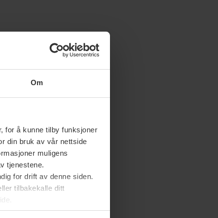
Om
 for å kunne tilby funksjoner
or din bruk av vår nettside
nformasjoner muligens
av tjenestene.
ig for drift av denne siden.
er tilbakekalle ditt
ide.