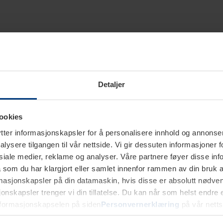
Detaljer
ookies
ter informasjonskapsler for å personalisere innhold og annonser,
alysere tilgangen til vår nettside. Vi gir dessuten informasjoner f
sosiale medier, reklame og analyser. Våre partnere føyer disse i
som du har klargjort eller samlet innenfor rammen av din bruk 
rmasjonskapsler på din datamaskin, hvis disse er absolutt nødvend
onskapsler trenger vi din tillatelse. Du kan når som helst endre ell
nformasjonskapselen på siden
Personvernerklæring
på vår netts