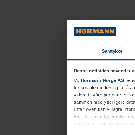
Samtykke
Denne nettsiden anvender c
Vi,
Hörmann Norge AS
benyt
for sosiale medier og for å an
videre til våre partnere for 
sammen med ytterligere data 
Etter loven kan vi lagre info
For alle andre typer informasj
samtykke i forklaringen av i