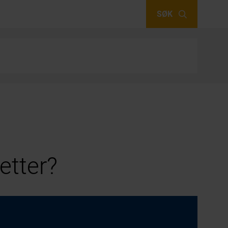
SØK
etter?