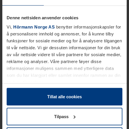
Denne nettsiden anvender cookies
Vi,
Hörmann Norge AS
benytter informasjonskapsler for
å personalisere innhold og annonser, for å kunne tilby
funksjoner for sosiale medier og for å analysere tilgangen
til vår nettside. Vi gir dessuten informasjoner for din bruk
av vår nettside videre til våre partnere for sosiale medier,
reklame og analyser. Våre partnere føyer disse
informasjoner muligens sammen med ytterligere data
som du har klargjort eller samlet innenfor rammen av din
bruk av tjenestene.
Etter loven kan vi lagre informasjonskapsler på din
datamaskin, hvis disse er absolutt nødvendig for drift av
Tillat alle cookies
denne siden. For alle andre typer informasjonskapsler
trenger vi din tillatelse. Du kan når som helst endre eller
Tilpass
tilbakekalle ditt samtykke i forklaringen av
informasjonskapselen på siden
Personvernerklæring
på