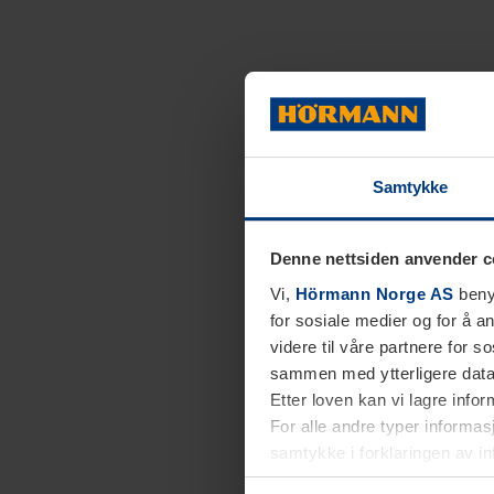
Samtykke
Denne nettsiden anvender c
Vi,
Hörmann Norge AS
benyt
for sosiale medier og for å an
videre til våre partnere for 
sammen med ytterligere data 
Etter loven kan vi lagre info
For alle andre typer informasj
samtykke i forklaringen av i