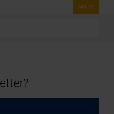
SØK
etter?