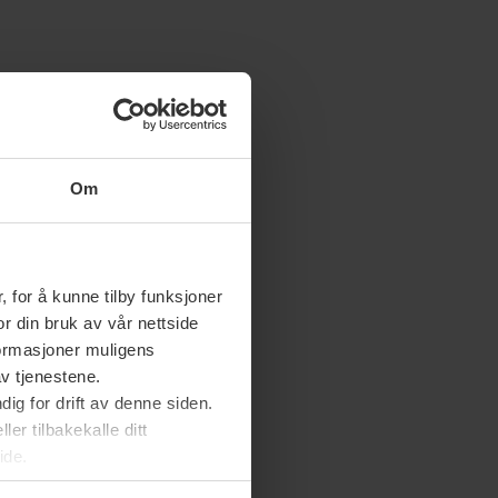
Om
 for å kunne tilby funksjoner
or din bruk av vår nettside
nformasjoner muligens
av tjenestene.
ig for drift av denne siden.
er tilbakekalle ditt
ide.