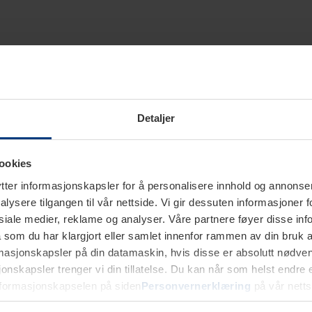
Detaljer
ookies
ter informasjonskapsler for å personalisere innhold og annonser,
alysere tilgangen til vår nettside. Vi gir dessuten informasjoner f
sosiale medier, reklame og analyser. Våre partnere føyer disse i
som du har klargjort eller samlet innenfor rammen av din bruk 
rmasjonskapsler på din datamaskin, hvis disse er absolutt nødvend
onskapsler trenger vi din tillatelse. Du kan når som helst endre ell
nformasjonskapselen på siden
Personvernerklæring
på vår netts