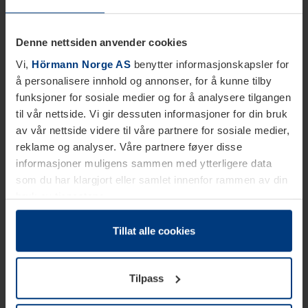
Denne nettsiden anvender cookies
Vi,
Hörmann Norge AS
benytter informasjonskapsler for
å personalisere innhold og annonser, for å kunne tilby
funksjoner for sosiale medier og for å analysere tilgangen
til vår nettside. Vi gir dessuten informasjoner for din bruk
av vår nettside videre til våre partnere for sosiale medier,
reklame og analyser. Våre partnere føyer disse
informasjoner muligens sammen med ytterligere data
som du har klargjort eller samlet innenfor rammen av din
bruk av tjenestene.
Etter loven kan vi lagre informasjonskapsler på din
datamaskin, hvis disse er absolutt nødvendig for drift av
Tillat alle cookies
denne siden. For alle andre typer informasjonskapsler
trenger vi din tillatelse. Du kan når som helst endre eller
Tilpass
tilbakekalle ditt samtykke i forklaringen av
informasjonskapselen på siden
Personvernerklæring
på