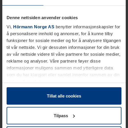
Denne nettsiden anvender cookies
Vi,
Hörmann Norge AS
benytter informasjonskapsler for
å personalisere innhold og annonser, for å kunne tilby
funksjoner for sosiale medier og for å analysere tilgangen
til vår nettside. Vi gir dessuten informasjoner for din bruk
av vår nettside videre til våre partnere for sosiale medier,
reklame og analyser. Våre partnere føyer disse
informasjoner muligens sammen med ytterligere data
som du har klargjort eller samlet innenfor rammen av din
bruk av tjenestene.
Etter loven kan vi lagre informasjonskapsler på din
datamaskin, hvis disse er absolutt nødvendig for drift av
Tillat alle cookies
denne siden. For alle andre typer informasjonskapsler
trenger vi din tillatelse. Du kan når som helst endre eller
Tilpass
tilbakekalle ditt samtykke i forklaringen av
informasjonskapselen på siden
Personvernerklæring
på