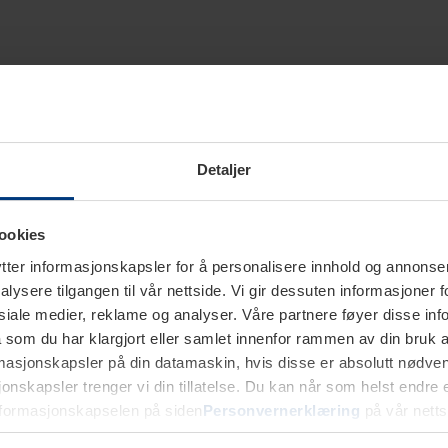
Detaljer
ookies
ter informasjonskapsler for å personalisere innhold og annonser,
alysere tilgangen til vår nettside. Vi gir dessuten informasjoner f
sosiale medier, reklame og analyser. Våre partnere føyer disse i
som du har klargjort eller samlet innenfor rammen av din bruk 
rmasjonskapsler på din datamaskin, hvis disse er absolutt nødvend
onskapsler trenger vi din tillatelse. Du kan når som helst endre ell
nformasjonskapselen på siden
Personvernerklæring
på vår netts