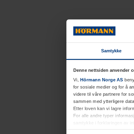
Samtykke
Denne nettsiden anvender c
Vi,
Hörmann Norge AS
benyt
for sosiale medier og for å an
videre til våre partnere for 
sammen med ytterligere data 
Etter loven kan vi lagre info
For alle andre typer informasj
samtykke i forklaringen av i