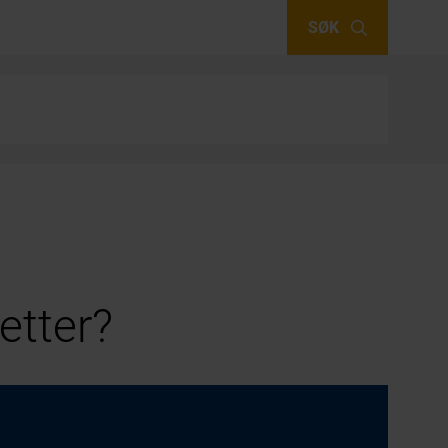
SØK
etter?