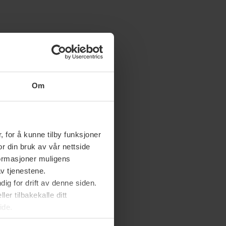
Om
 for å kunne tilby funksjoner
or din bruk av vår nettside
nformasjoner muligens
av tjenestene.
ig for drift av denne siden.
er tilbakekalle ditt
ide.