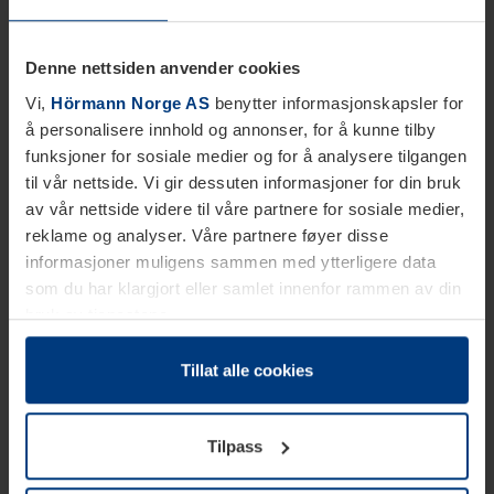
Denne nettsiden anvender cookies
Vi,
Hörmann Norge AS
benytter informasjonskapsler for
å personalisere innhold og annonser, for å kunne tilby
funksjoner for sosiale medier og for å analysere tilgangen
til vår nettside. Vi gir dessuten informasjoner for din bruk
av vår nettside videre til våre partnere for sosiale medier,
reklame og analyser. Våre partnere føyer disse
informasjoner muligens sammen med ytterligere data
som du har klargjort eller samlet innenfor rammen av din
bruk av tjenestene.
Etter loven kan vi lagre informasjonskapsler på din
datamaskin, hvis disse er absolutt nødvendig for drift av
Tillat alle cookies
denne siden. For alle andre typer informasjonskapsler
trenger vi din tillatelse. Du kan når som helst endre eller
Tilpass
tilbakekalle ditt samtykke i forklaringen av
informasjonskapselen på siden
Personvernerklæring
på