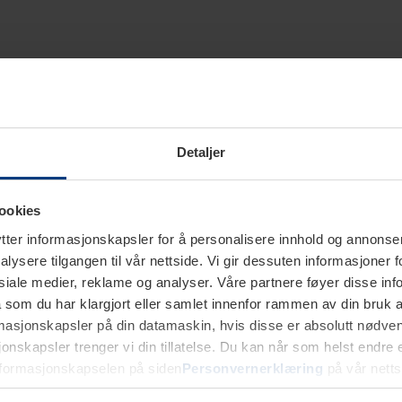
Detaljer
ookies
ter informasjonskapsler for å personalisere innhold og annonser,
alysere tilgangen til vår nettside. Vi gir dessuten informasjoner f
sosiale medier, reklame og analyser. Våre partnere føyer disse i
som du har klargjort eller samlet innenfor rammen av din bruk 
rmasjonskapsler på din datamaskin, hvis disse er absolutt nødvend
onskapsler trenger vi din tillatelse. Du kan når som helst endre ell
nformasjonskapselen på siden
Personvernerklæring
på vår netts