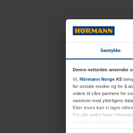
Samtykke
Denne nettsiden anvender c
Vi,
Hörmann Norge AS
benyt
for sosiale medier og for å an
videre til våre partnere for 
sammen med ytterligere data 
Etter loven kan vi lagre info
For alle andre typer informasj
samtykke i forklaringen av i