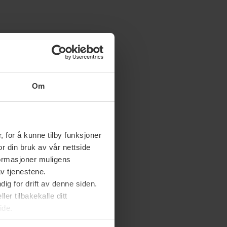
Om
 for å kunne tilby funksjoner
or din bruk av vår nettside
nformasjoner muligens
av tjenestene.
ig for drift av denne siden.
er tilbakekalle ditt
ide.