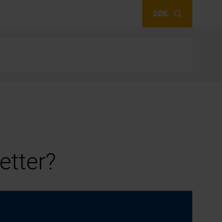
SØK
etter?