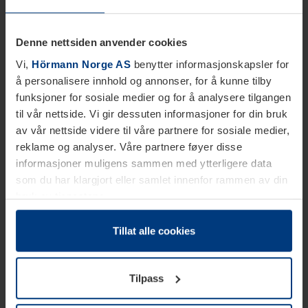
Denne nettsiden anvender cookies
Vi,
Hörmann Norge AS
benytter informasjonskapsler for
å personalisere innhold og annonser, for å kunne tilby
funksjoner for sosiale medier og for å analysere tilgangen
til vår nettside. Vi gir dessuten informasjoner for din bruk
av vår nettside videre til våre partnere for sosiale medier,
reklame og analyser. Våre partnere føyer disse
informasjoner muligens sammen med ytterligere data
som du har klargjort eller samlet innenfor rammen av din
bruk av tjenestene.
Etter loven kan vi lagre informasjonskapsler på din
datamaskin, hvis disse er absolutt nødvendig for drift av
Tillat alle cookies
denne siden. For alle andre typer informasjonskapsler
trenger vi din tillatelse. Du kan når som helst endre eller
Tilpass
tilbakekalle ditt samtykke i forklaringen av
informasjonskapselen på siden
Personvernerklæring
på